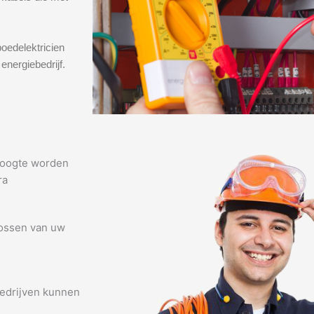
oedelektricien
energiebedrijf.
 hoogte worden
ra
lossen van uw
edrijven kunnen