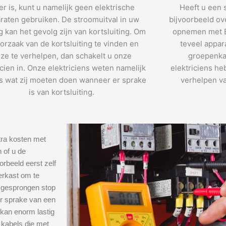
r is, kunt u namelijk geen elektrische
Heeft u een 
raten gebruiken. De stroomuitval in uw
bijvoorbeeld ov
 kan het gevolg zijn van kortsluiting. Om
opnemen met E
orzaak van de kortsluiting te vinden en
teveel appar
ze te verhelpen, dan schakelt u onze
groepenka
icien in. Onze elektriciens weten namelijk
elektriciens he
s wat zij moeten doen wanneer er sprake
verhelpen va
is van kortsluiting.
tra kosten met
 of u de
orbeeld eerst zelf
erkast om te
e gesprongen stop
er sprake van een
 kan enorm lastig
 kabels die met