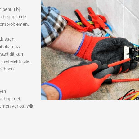
 bent u bij
n begrip in de
roomproblemen.
klussen.
at als u uw
want dit kan
met elektriciteit
 hebben
een
act op met
men verlost wilt