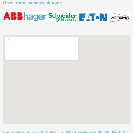
Onze trotse samenwerkingen
Een elektricien nodig? We zijn 24/7 bereikbaar 085 06 04 929