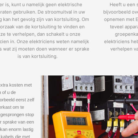
r is, kunt u namelijk geen elektrische
Heeft u een 
raten gebruiken. De stroomuitval in uw
bijvoorbeeld ov
 kan het gevolg zijn van kortsluiting. Om
opnemen met El
orzaak van de kortsluiting te vinden en
teveel appar
ze te verhelpen, dan schakelt u onze
groepenka
icien in. Onze elektriciens weten namelijk
elektriciens he
s wat zij moeten doen wanneer er sprake
verhelpen va
is van kortsluiting.
xtra kosten met
 of u de
orbeeld eerst zelf
erkast om te
e gesprongen stop
er sprake van een
 kan enorm lastig
 kabels die met