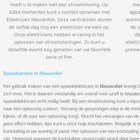
heeft u te maken met een stroomstoring. Op
mee
zulke momenten kunt u contact opnemen met
appa
Elektricien Nieuwvliet. Onze centralisten sturen
woning
de zelfde dag nog een elektricien uw kant op.
de o
Onze elektriciens hebben ervaring in het
de
oplossen van stroomstoringen. Zo kunt u
elektr
dezelfde avond nog genieten van uw favoriete
precie
serie of film.
Spoedservice in Nieuwvliet
Het gebruik maken van een spoedelektricien in
Nieuwvliet
brengt e
zich mee. Het is daarom verstandig om vooraf voor uzelf te bepalen
spoedelektricien echt nodig heeft. Bij een stroomstoring kunt u bijvo
naar een oplossing zoeken. Vervang de gesprongen stop in de met
kijken, of dit voor een oplossing zorgt. Mocht het vervangen van d
geen effect hebben, dan kunt u onze hulp inschakelen. Mogelijk is 
kortsluiting in uw woning of pand. Het oplossen van een kortsluiting
zijn. Helemaal wanneer de kortsluiting veroorzaakt wordt door twee