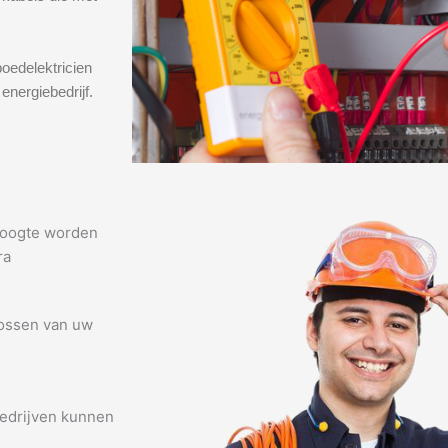
oedelektricien
energiebedrijf.
 hoogte worden
ra
lossen van uw
edrijven kunnen