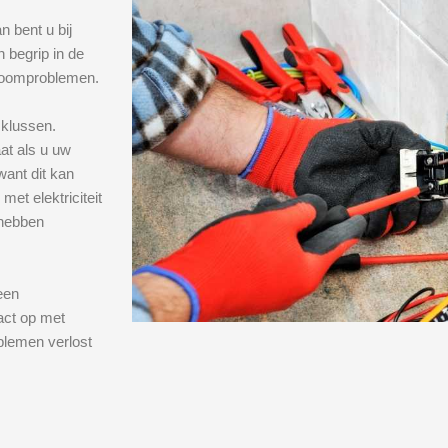
n bent u bij
n begrip in de
troomproblemen.
 klussen.
aat als u uw
want dit kan
met elektriciteit
 hebben
een
act op met
blemen verlost