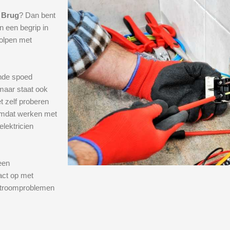
 Brug
? Dan bent
n een begrip in
holpen met
ende spoed
 maar staat ook
t zelf proberen
n omdat werken met
lektricien
een
act op met
 stroomproblemen