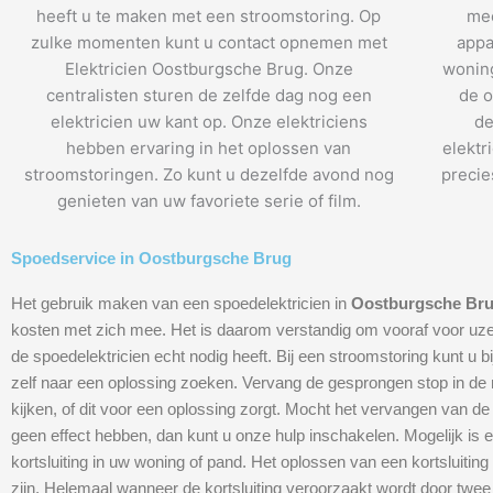
heeft u te maken met een stroomstoring. Op
mee
zulke momenten kunt u contact opnemen met
appa
Elektricien Oostburgsche Brug. Onze
woning
centralisten sturen de zelfde dag nog een
de o
elektricien uw kant op. Onze elektriciens
de
hebben ervaring in het oplossen van
elektr
stroomstoringen. Zo kunt u dezelfde avond nog
precie
genieten van uw favoriete serie of film.
Spoedservice in Oostburgsche Brug
Het gebruik maken van een spoedelektricien in
Oostburgsche Br
kosten met zich mee. Het is daarom verstandig om vooraf voor uzel
de spoedelektricien echt nodig heeft. Bij een stroomstoring kunt u b
zelf naar een oplossing zoeken. Vervang de gesprongen stop in de
kijken, of dit voor een oplossing zorgt. Mocht het vervangen van d
geen effect hebben, dan kunt u onze hulp inschakelen. Mogelijk is 
kortsluiting in uw woning of pand. Het oplossen van een kortsluiting
zijn. Helemaal wanneer de kortsluiting veroorzaakt wordt door twee