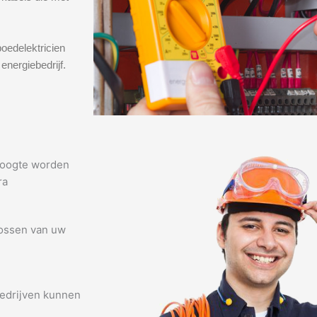
oedelektricien
energiebedrijf.
 hoogte worden
ra
lossen van uw
edrijven kunnen