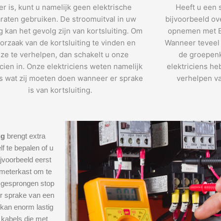
r is, kunt u namelijk geen elektrische
Heeft u een 
raten gebruiken. De stroomuitval in uw
bijvoorbeeld ov
 kan het gevolg zijn van kortsluiting. Om
opnemen met E
orzaak van de kortsluiting te vinden en
Wanneer teveel 
ze te verhelpen, dan schakelt u onze
de groepenk
icien in. Onze elektriciens weten namelijk
elektriciens he
s wat zij moeten doen wanneer er sprake
verhelpen va
is van kortsluiting.
ug
brengt extra
f te bepalen of u
ijvoorbeeld eerst
 meterkast om te
e gesprongen stop
er sprake van een
 kan enorm lastig
 kabels die met