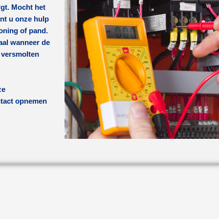
rgt. Mocht het
nt u onze hulp
woning of pand.
maal wanneer de
r versmolten
ze
ontact opnemen