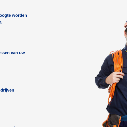
 hoogte worden
a
lossen van uw
drijven