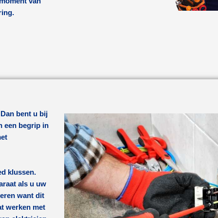
k moment van
ring.
 Dan bent u bij
n een begrip in
met
ed klussen.
araat als u uw
beren want dit
dat werken met