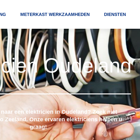
ING
METERKAST WERKZAAMHEDEN
DIENSTEN
ricien Oudeland
 naar een elektricien in Oudeland? Zoek niet
ro Zeeland. Onze ervaren elektriciens helpen u
graag!