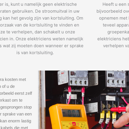
r is, kunt u namelijk geen elektrische
Heeft u een 
raten gebruiken. De stroomuitval in uw
bijvoorbeeld ov
 kan het gevolg zijn van kortsluiting. Om
opnemen met E
orzaak van de kortsluiting te vinden en
teveel appar
ze te verhelpen, dan schakelt u onze
groepenka
icien in. Onze elektriciens weten namelijk
elektriciens he
s wat zij moeten doen wanneer er sprake
verhelpen va
is van kortsluiting.
tra kosten met
 of u de
orbeeld eerst zelf
erkast om te
e gesprongen stop
er sprake van een
 kan enorm lastig
 kabels die met