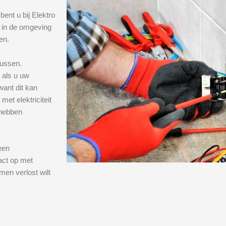
bent u bij Elektro
p in de omgeving
en.
lussen.
t als u uw
want dit kan
met elektriciteit
 hebben
een
act op met
en verlost wilt