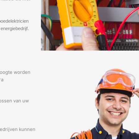
oedelektricien
energiebedrijf.
 hoogte worden
ra
lossen van uw
edrijven kunnen