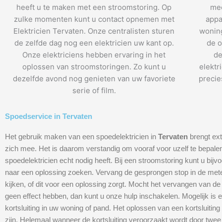
heeft u te maken met een stroomstoring. Op
mee
zulke momenten kunt u contact opnemen met
appa
Elektricien Tervaten. Onze centralisten sturen
woning
de zelfde dag nog een elektricien uw kant op.
de o
Onze elektriciens hebben ervaring in het
de
oplossen van stroomstoringen. Zo kunt u
elektr
dezelfde avond nog genieten van uw favoriete
precie
serie of film.
Spoedservice in Tervaten
Het gebruik maken van een spoedelektricien in
Tervaten
brengt ex
zich mee. Het is daarom verstandig om vooraf voor uzelf te bepalen
spoedelektricien echt nodig heeft. Bij een stroomstoring kunt u bijvo
naar een oplossing zoeken. Vervang de gesprongen stop in de met
kijken, of dit voor een oplossing zorgt. Mocht het vervangen van d
geen effect hebben, dan kunt u onze hulp inschakelen. Mogelijk is 
kortsluiting in uw woning of pand. Het oplossen van een kortsluiting
zijn. Helemaal wanneer de kortsluiting veroorzaakt wordt door twee